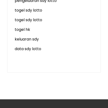
pengeluaran sdy lotto
togel sdy lotto
togel sdy lotto
togel hk
keluaran sdy
data sdy lotto