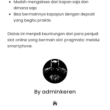
Mudah mengakses dari kapan saja dan
dimana saja
Bisa bermainnya kapapun dengan deposit
yang begitu praktis
Diatas ini menjadi keuntungan dari para penjudi
slot online yang bermain slot pragmatic melalui
smartphone.
By adminkeren