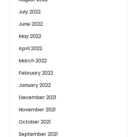
July 2022
June 2022
May 2022
April 2022
March 2022
February 2022
January 2022
December 2021
November 2021
October 2021
September 2021