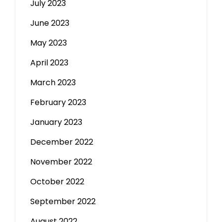
July 2023
June 2023
May 2023
April 2023
March 2023
February 2023
January 2023
December 2022
November 2022
October 2022
September 2022
August 2022