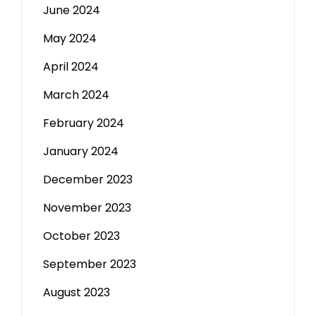
June 2024
May 2024
April 2024
March 2024
February 2024
January 2024
December 2023
November 2023
October 2023
September 2023
August 2023