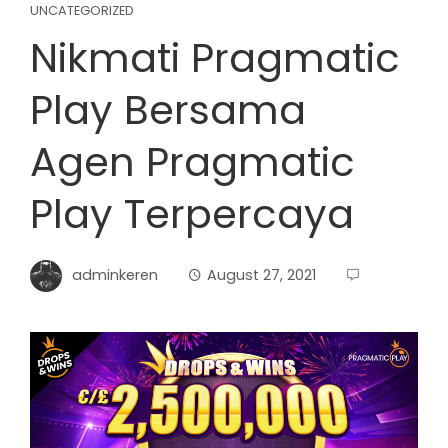
UNCATEGORIZED
Nikmati Pragmatic
Play Bersama
Agen Pragmatic
Play Terpercaya
adminkeren
August 27, 2021