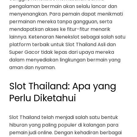
pengalaman bermain akan selalu lancar dan
menyenangkan. Para pemain dapat menikmati
permainan mereka tanpa gangguan, serta
mendapatkan akses ke fitur-fitur menarik
lainnya. Ketenaran Nenekslot sebagai salah satu
platform terbaik untuk Slot Thailand Asli dan
Super Gacor tidak lepas dari upaya mereka
dalam menyediakan lingkungan bermain yang
aman dan nyaman.
Slot Thailand: Apa yang
Perlu Diketahui
Slot Thailand telah menjadi salah satu bentuk
hiburan yang paling populer di kalangan para
pemain judi online. Dengan kehadiran berbagai