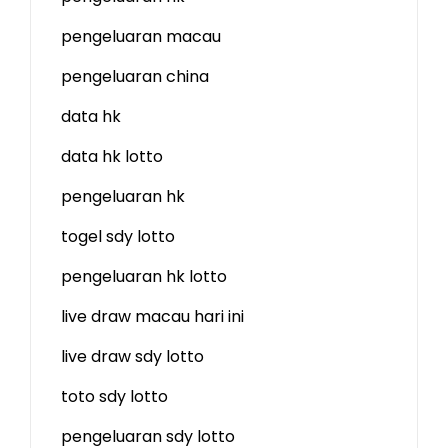
pengeluaran macau
pengeluaran china
data hk
data hk lotto
pengeluaran hk
togel sdy lotto
pengeluaran hk lotto
live draw macau hari ini
live draw sdy lotto
toto sdy lotto
pengeluaran sdy lotto