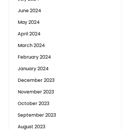
June 2024
May 2024
April 2024
March 2024
February 2024
January 2024
December 2023
November 2023
October 2023
September 2023
August 2023