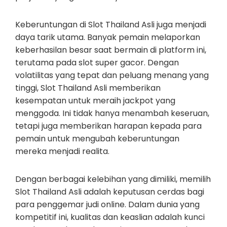
Keberuntungan di Slot Thailand Asli juga menjadi
daya tarik utama. Banyak pemain melaporkan
keberhasilan besar saat bermain di platform ini,
terutama pada slot super gacor. Dengan
volatilitas yang tepat dan peluang menang yang
tinggi, Slot Thailand Asli memberikan
kesempatan untuk meraih jackpot yang
menggoda. Ini tidak hanya menambah keseruan,
tetapi juga memberikan harapan kepada para
pemain untuk mengubah keberuntungan
mereka menjadi realita.
Dengan berbagai kelebihan yang dimiliki, memilih
Slot Thailand Asli adalah keputusan cerdas bagi
para penggemar judi online. Dalam dunia yang
kompetitif ini, kualitas dan keaslian adalah kunci