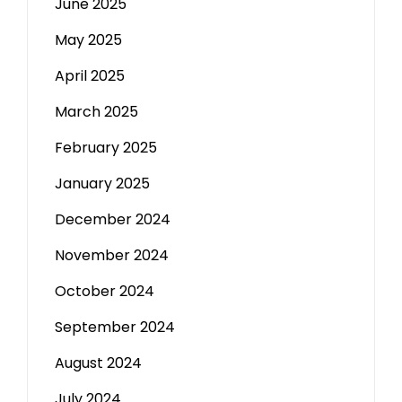
June 2025
May 2025
April 2025
March 2025
February 2025
January 2025
December 2024
November 2024
October 2024
September 2024
August 2024
July 2024