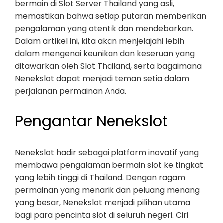
bermain di Slot Server Thailand yang asli,
memastikan bahwa setiap putaran memberikan
pengalaman yang otentik dan mendebarkan.
Dalam artikel ini, kita akan menjelajahi lebih
dalam mengenai keunikan dan keseruan yang
ditawarkan oleh Slot Thailand, serta bagaimana
Nenekslot dapat menjadi teman setia dalam
perjalanan permainan Anda.
Pengantar Nenekslot
Nenekslot hadir sebagai platform inovatif yang
membawa pengalaman bermain slot ke tingkat
yang lebih tinggi di Thailand. Dengan ragam
permainan yang menarik dan peluang menang
yang besar, Nenekslot menjadi pilihan utama
bagi para pencinta slot di seluruh negeri. Ciri