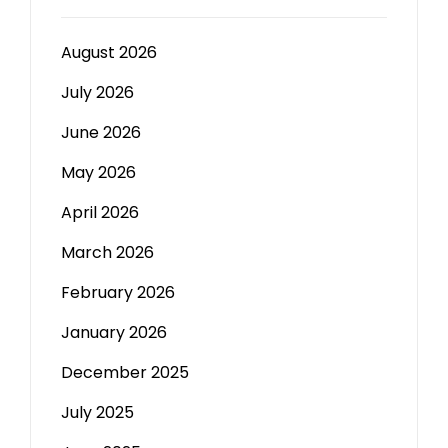
August 2026
July 2026
June 2026
May 2026
April 2026
March 2026
February 2026
January 2026
December 2025
July 2025