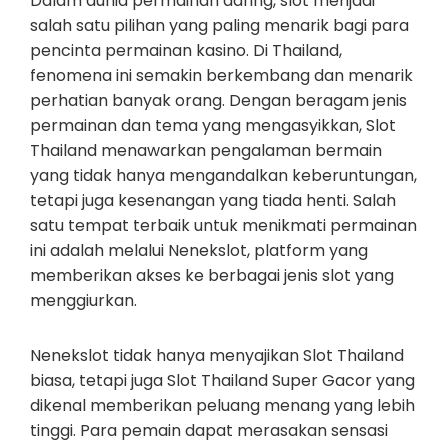
Dalam dunia permainan daring, slot menjadi
salah satu pilihan yang paling menarik bagi para
pencinta permainan kasino. Di Thailand,
fenomena ini semakin berkembang dan menarik
perhatian banyak orang. Dengan beragam jenis
permainan dan tema yang mengasyikkan, Slot
Thailand menawarkan pengalaman bermain
yang tidak hanya mengandalkan keberuntungan,
tetapi juga kesenangan yang tiada henti. Salah
satu tempat terbaik untuk menikmati permainan
ini adalah melalui Nenekslot, platform yang
memberikan akses ke berbagai jenis slot yang
menggiurkan.
Nenekslot tidak hanya menyajikan Slot Thailand
biasa, tetapi juga Slot Thailand Super Gacor yang
dikenal memberikan peluang menang yang lebih
tinggi. Para pemain dapat merasakan sensasi