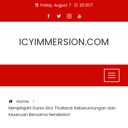
Skip
Friday, August 7
20:31:18
to
content
ICYIMMERSION.COM
Home
Menjelajahi Dunia Slot Thailand: Keberuntungan dan
Keseruan Bersama Nenekslot!