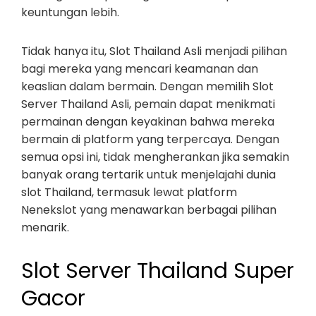
keuntungan lebih.
Tidak hanya itu, Slot Thailand Asli menjadi pilihan
bagi mereka yang mencari keamanan dan
keaslian dalam bermain. Dengan memilih Slot
Server Thailand Asli, pemain dapat menikmati
permainan dengan keyakinan bahwa mereka
bermain di platform yang terpercaya. Dengan
semua opsi ini, tidak mengherankan jika semakin
banyak orang tertarik untuk menjelajahi dunia
slot Thailand, termasuk lewat platform
Nenekslot yang menawarkan berbagai pilihan
menarik.
Slot Server Thailand Super
Gacor