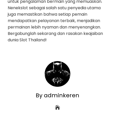
untuk pengalaman bermain yang memuaskan.
Nenekslot sebagai salah satu penyedia utama
juga memastikan bahwa setiap pemain
mendapatkan pelayanan terbaik, menjadikan
permainan lebih nyaman dan menyenangkan.
Bergabunglah sekarang dan rasakan keajaiban
dunia Slot Thailand!
By adminkeren