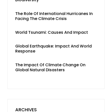
The Role Of International Hurricanes In
Facing The Climate Crisis
World Tsunami: Causes And Impact
Global Earthquake: Impact And World
Response
The Impact Of Climate Change On
Global Natural Disasters
ARCHIVES