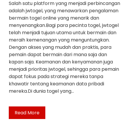
Salah satu platform yang menjadi perbincangan
adalah jwtogel, yang menawarkan pengalaman
bermain togel online yang menarik dan
menyenangkan.Bagi para pecinta togel, jwtogel
telah menjadi tujuan utama untuk bermain dan
meraih kemenangan yang menguntungkan.
Dengan akses yang mudah dan praktis, para
pemain dapat bermain dari mana saja dan
kapan saja. Keamanan dan kenyamanan juga
menjadi prioritas jwtogel, sehingga para pemain
dapat fokus pada strategi mereka tanpa
khawatir tentang keamanan data pribadi
mereka.Di dunia togel yang…
Read More