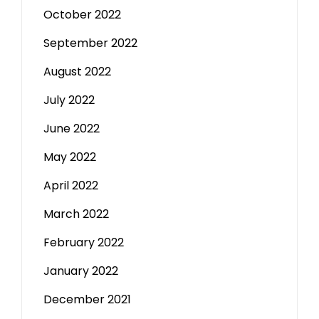
October 2022
September 2022
August 2022
July 2022
June 2022
May 2022
April 2022
March 2022
February 2022
January 2022
December 2021