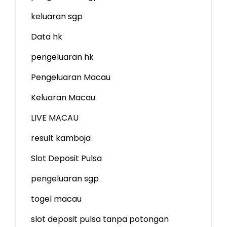
keluaran sgp
Data hk
pengeluaran hk
Pengeluaran Macau
Keluaran Macau
LIVE MACAU
result kamboja
Slot Deposit Pulsa
pengeluaran sgp
togel macau
slot deposit pulsa tanpa potongan