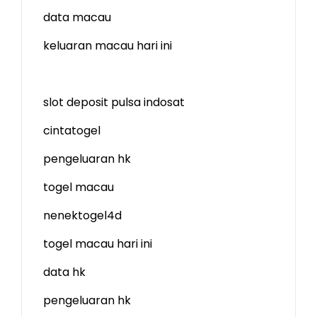
data macau
keluaran macau hari ini
slot deposit pulsa indosat
cintatogel
pengeluaran hk
togel macau
nenektogel4d
togel macau hari ini
data hk
pengeluaran hk