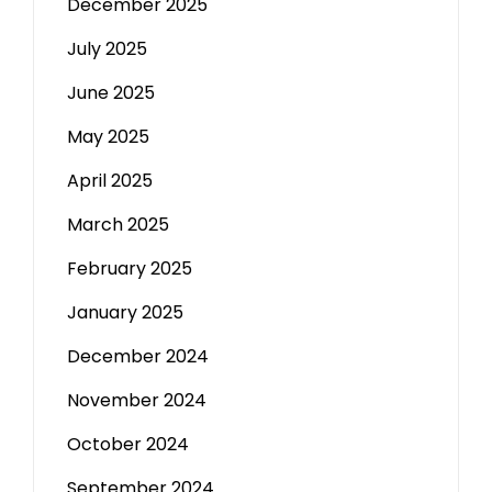
December 2025
July 2025
June 2025
May 2025
April 2025
March 2025
February 2025
January 2025
December 2024
November 2024
October 2024
September 2024