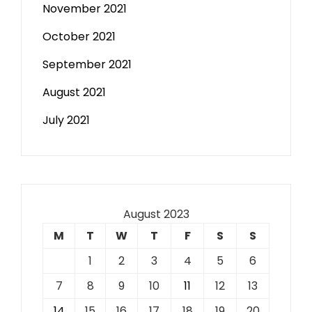
November 2021
October 2021
September 2021
August 2021
July 2021
August 2023
M
T
W
T
F
S
S
1
2
3
4
5
6
7
8
9
10
11
12
13
14
15
16
17
18
19
20