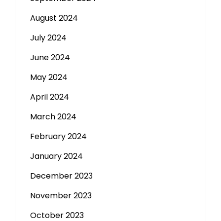
August 2024
July 2024
June 2024
May 2024
April 2024
March 2024
February 2024
January 2024
December 2023
November 2023
October 2023