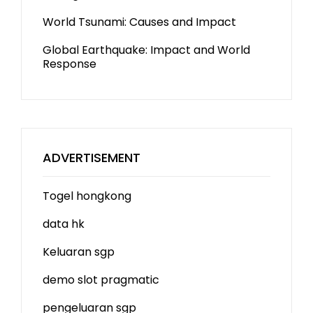
World Tsunami: Causes and Impact
Global Earthquake: Impact and World
Response
ADVERTISEMENT
Togel hongkong
data hk
Keluaran sgp
demo slot
pragmatic
pengeluaran sgp